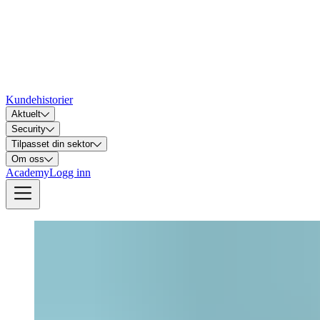
Kundehistorier
Aktuelt
Security
Tilpasset din sektor
Om oss
Academy
Logg inn