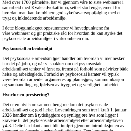
Med over 1700 påmeldte, har vi gjennom våre to siste webinarer i
samarbeid med Kvale advokatfirma, sett et stort engasjement for
hvordan man kan kombinere god sykefraværsoppfølging med et
trygt og inkluderende arbeidsmiljø.
I dette blogginnlegget oppsummerer vi hovedpunktene fra
våre webinarer og gir praktiske råd for hvordan du kan styrke det
psykososiale arbeidsmiljøet i virksomheten din.
Psykososialt arbeidsmiljø
Det psykososiale arbeidsmiljøet handler om hvordan vi mennesker
har det på jobb, og når vi snakker om det psykososiale
arbeidsmiljøet tenker vi først og fremst på forhold som påvirker både
helse og arbeidsglede. Forhold av psykososial karater vil typisk
være hvordan arbeidet organiseres og planlegges, kommunikasjon
og samhandling, og følelsen av trygghet og verdighet i arbeidet.
Hvorfor en presisering?
Det er en utvilsom sammenheng mellom det psykososiale
arbeidsmiljøet og god helse. Lovendringen som trer i kraft 1. januar
2026 handler om å tydeliggjøre og synliggjøre hva som ligger i
kravene til det psykososiale arbeidsmiljøet etter arbeidsmiljøloven
§4-3. Dette har blant annet blitt innført gjennom introduksjonen av
begrepet
psykososiale arbeidsmiljøfaktorer
. Den kommende