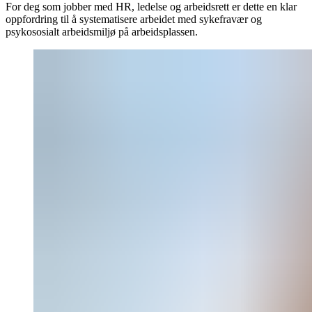
For deg som jobber med HR, ledelse og arbeidsrett er dette en klar
oppfordring til å systematisere arbeidet med sykefravær og
psykososialt arbeidsmiljø på arbeidsplassen.