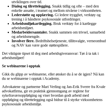
utviklingen over tid.
Dialog og tilrettelegging.
Snakk tidlig og ofte – med den
enkelte ansatte, i teamet og mellom nivåene i virksomheten.
Lederstøtte og opplæring.
Gi ledere trygghet, verktøy og
trening i å håndtere psykososiale utfordringer.
Arbeidsmiljøkartlegging.
Bruk verktøy for å kartlegge
arbeidsmiljøet.
Medarbeidersamtaler.
Snakk sammen om trivsel, samarbeid
og arbeidsmengde.
Involver flere.
Bedriftshelsetjeneste, tillitsvalgte, verneombud
og NAV kan være gode støttespillere.
Det viktigste tipset til deg med arbeidsgiveransvar: Tør å ta tak i
arbeidsmiljøet!
Se webinarene i opptak
Gikk du glipp av webinarene, eller ønsker du å se de igjen? Nå kan
du se webinarene i opptak i Academy.
Advokatene og partnerne Mari Verling og Jan-Erik Sverre fra Kvale
advokatfirma, gir en praktisk gjennomgang av reglene for
sykefraværsoppfølging og viser hvordan godt arbeid med
oppfølging og tilrettelegging også bidrar til å styrke virksomhetens
psykososiale arbeidsmiljø.