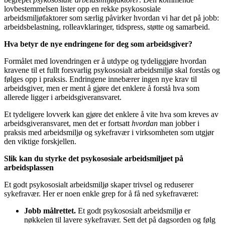
lovbestemmelsen lister opp en rekke psykososiale
arbeidsmiljøfaktorer som særlig påvirker hvordan vi har det på jobb:
arbeidsbelastning, rolleavklaringer, tidspress, støtte og samarbeid.
Hva betyr de nye endringene for deg som arbeidsgiver?
Formålet med lovendringen er å utdype og tydeliggjøre hvordan
kravene til et fullt forsvarlig psykososialt arbeidsmiljø skal forstås og
følges opp i praksis. Endringene innebærer ingen nye krav til
arbeidsgiver, men er ment å gjøre det enklere å forstå hva som
allerede ligger i arbeidsgiveransvaret.
Et tydeligere lovverk kan gjøre det enklere å vite hva som kreves av
arbeidsgiveransvaret, men det er fortsatt
hvordan
man jobber i
praksis med arbeidsmiljø og sykefravær i virksomheten som utgjør
den viktige forskjellen.
Slik kan du styrke det psykososiale arbeidsmiljøet på
arbeidsplassen
Et godt psykososialt arbeidsmiljø skaper trivsel og reduserer
sykefravær. Her er noen enkle grep for å få ned sykefraværet:
Jobb målrettet.
Et godt psykososialt arbeidsmiljø er
nøkkelen til lavere sykefravær. Sett det på dagsorden og følg