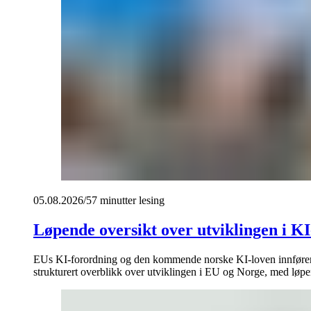
05.08.2026
/
57 minutter
lesing
Løpende oversikt over utviklingen i KI
EUs KI-forordning og den kommende norske KI-loven innfører et 
strukturert overblikk over utviklingen i EU og Norge, med løpend