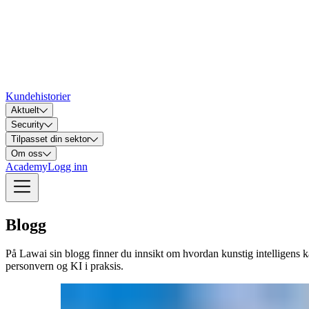
Kundehistorier
Aktuelt
Security
Tilpasset din sektor
Om oss
Academy
Logg inn
Blogg
På Lawai sin blogg finner du innsikt om hvordan kunstig intelligens k
personvern og KI i praksis.